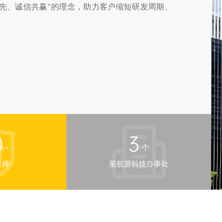
0
3
+
个
品牌
星航源科技办事处