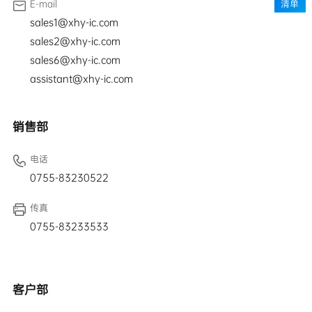
E-mail
清单
sales1@xhy-ic.com
sales2@xhy-ic.com
sales6@xhy-ic.com
assistant@xhy-ic.com
销售部
电话
0755-83230522
传真
0755-83233533
客户部