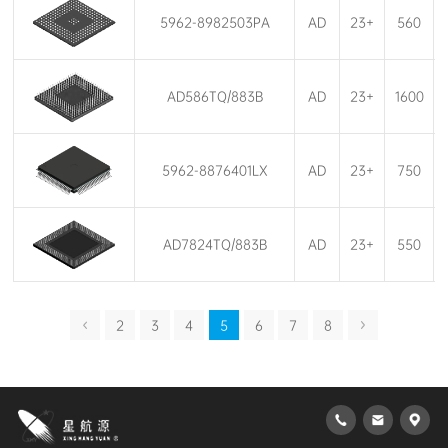
5962-8982503PA
AD
23+
560
AD586TQ/883B
AD
23+
1600
5962-8876401LX
AD
23+
750
AD7824TQ/883B
AD
23+
550
2
3
4
5
6
7
8