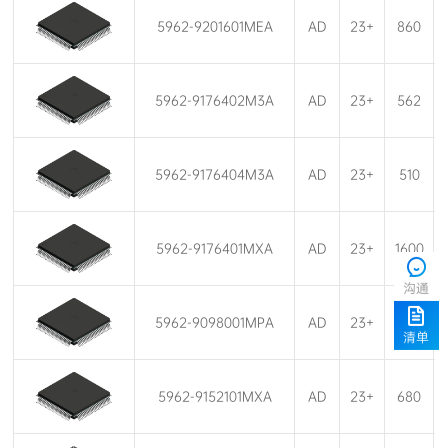
5962-9201601MEA
AD
23+
860
5962-9176402M3A
AD
23+
562
5962-9176404M3A
AD
23+
510
5962-9176401MXA
AD
23+
1600
沟通
5962-9098001MPA
AD
23+
850
清单
5962-9152101MXA
AD
23+
680