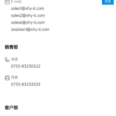
E-mail
清单
sales1@xhy-ic.com
sales2@xhy-ic.com
sales6@xhy-ic.com
assistant@xhy-ic.com
销售部
电话
0755-83230522
传真
0755-83233533
客户部